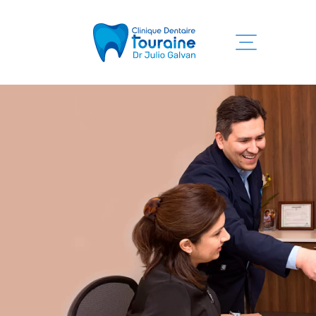
Accueil
Services
Clinique
Équipe
Information
Nous joindre
819 525-7755