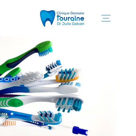
Accueil
Services
Clinique
Équipe
Information
Nous joindre
819 525-7755