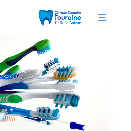
Inicio
Servicios
Clínica
Equipo
Informaciones
Contacto
819 525-7755