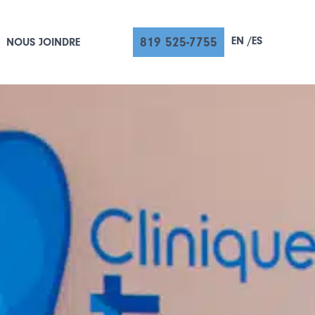
EN
ES
819 525-7755
NOUS JOINDRE