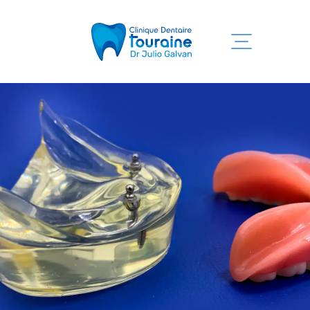
Accueil
Services
Clinique
Équipe
Information
Nous joindre
819 525-7755