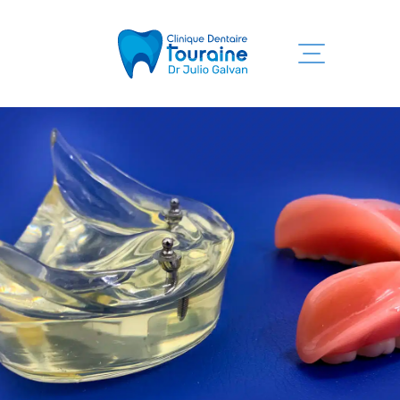
Accueil
Services
Clinique
Équipe
Information
Nous joindre
819 525-7755