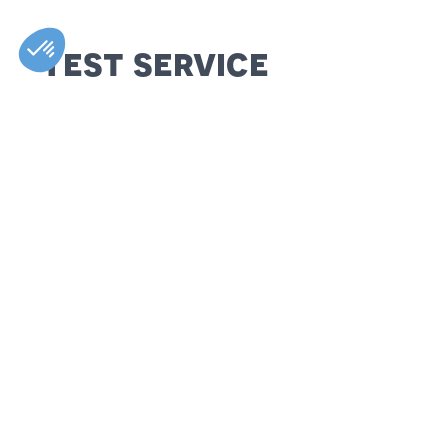
Test service
Appelez-nous pour traiter vos besoins urgents. Nous vous p
dentaires de qualité qui sauront vous soulager rapidement.
Nous vous offrirons aussi les meilleures options pour régler 
Votre santé dentaire nous tient à cœur.
< Retour aux services