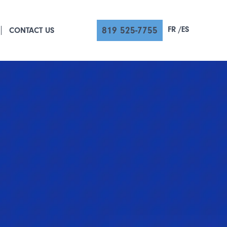
FR
ES
819 525-7755
CONTACT US