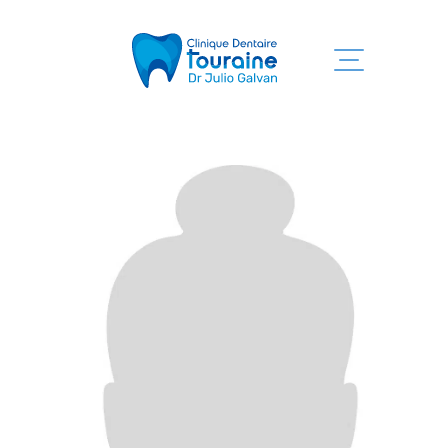
Accueil
Services
Clinique
Équipe
Information
Nous joindre
819 525-7755