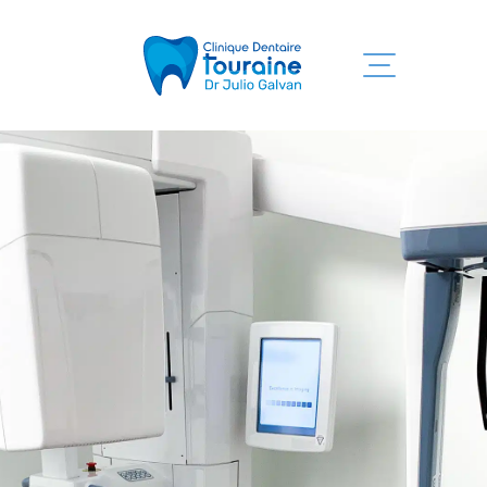
Inicio
Servicios
Clínica
Equipo
Informaciones
Contacto
819 525-7755