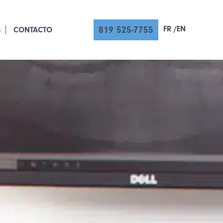
FR
EN
819 525-7755
S
CONTACTO