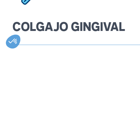
COLGAJO GINGIVAL
El colgajo de encias es un procedimiento que permite correg
gingival.
La recesión gingival es un problema que se caracteriza por 
de la encía. Esta se adelgaza y se retira gradualmente, por
la raíz dental.
Esta situación provoca una sensibilidad dental desagradabl
calientes, fríos, azucarados o ácidos. Las raíces dentales 
vulnerables a las caries. En casos severos, la encía ya no pu
volviendose estos móviles hasta el punto de caerse.