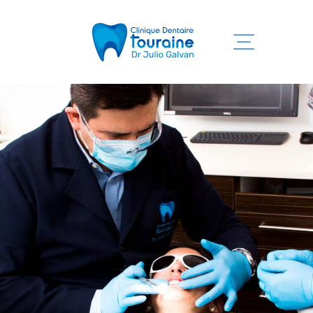
Inicio
Servicios
Clínica
Equipo
Informaciones
Contacto
819 525-7755