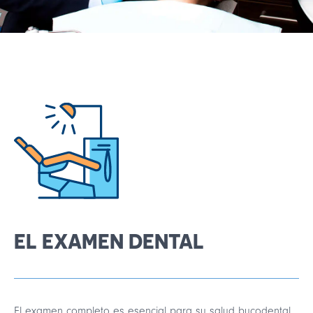
Français
English
EL EXAMEN DENTAL
El examen completo es esencial para su salud bucodental.