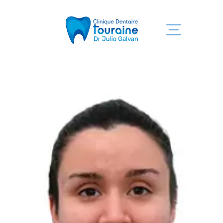
Inicio
Servicios
Clínica
Equipo
Informaciones
Contacto
819 525-7755